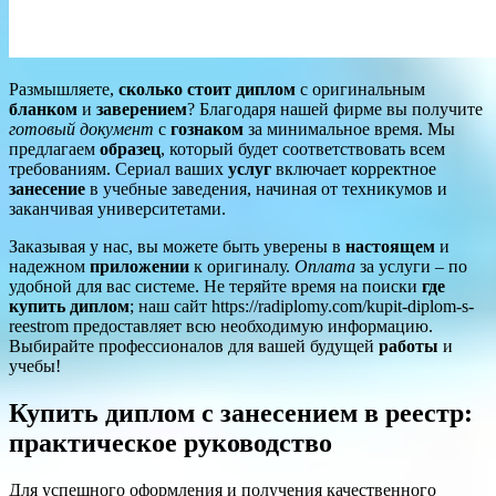
Размышляете,
сколько стоит диплом
с оригинальным
бланком
и
заверением
? Благодаря нашей фирме вы получите
готовый документ
с
гознаком
за минимальное время. Мы
предлагаем
образец
, который будет соответствовать всем
требованиям. Сериал ваших
услуг
включает корректное
занесение
в учебные заведения, начиная от техникумов и
заканчивая университетами.
Заказывая у нас, вы можете быть уверены в
настоящем
и
надежном
приложении
к оригиналу.
Оплата
за услуги – по
удобной для вас системе. Не теряйте время на поиски
где
купить диплом
; наш сайт https://radiplomy.com/kupit-diplom-s-
reestrom предоставляет всю необходимую информацию.
Выбирайте профессионалов для вашей будущей
работы
и
учебы!
Купить диплом с занесением в реестр:
практическое руководство
Для успешного оформления и получения качественного