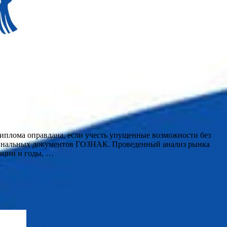
иплома оправдана, если учесть упущенные возможности без
 оригинальных документов ГОЗНАК. Проведенный анализ рынка
тации и годы, …