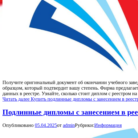
Получите оригинальный документ об окончании учебного завед
образцом, который подтвердит вашу степень. Фирма предлагает
данных в реестре. Узнайте, сколько стоит диплом с реестром н
Читать далее
Купить подлинные дипломы с занесением в реест
Подлинные дипломы с занесением в рее
Опубликовано
05.04.2025
от
admin
Рубрики:
Информация