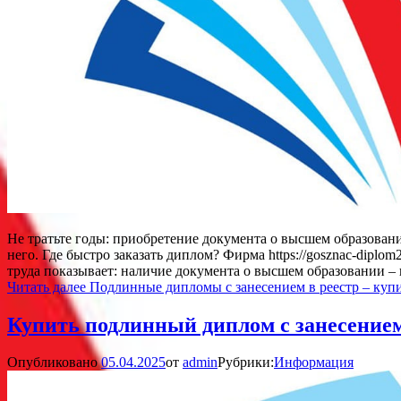
Не тратьте годы: приобретение документа о высшем образован
него. Где быстро заказать диплом? Фирма https://gosznac-dipl
труда показывает: наличие документа о высшем образовании – 
Читать далее
Подлинные дипломы с занесением в реестр – купи
Купить подлинный диплом с занесением
Опубликовано
05.04.2025
от
admin
Рубрики:
Информация