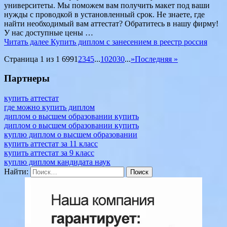
университеты. Мы поможем вам получить макет под ваши
нужды с проводкой в установленный срок. Не знаете, где
найти необходимый вам аттестат? Обратитесь в нашу фирму!
У нас доступные цены …
Читать далее
Купить диплом с занесением в реестр россия
Страница 1 из 1 699
1
2
3
4
5
...
10
20
30
...
»
Последняя »
Партнеры
купить аттестат
где можно купить диплом
диплом о высшем образовании купить
диплом о высшем образовании купить
куплю диплом о высшем образовании
купить аттестат за 11 класс
купить аттестат за 9 класс
куплю диплом кандидата наук
Найти: