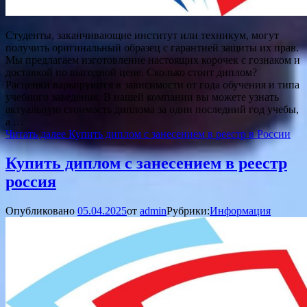
Студенты, заканчивающие институт или техникум, могут
получить оригинальный образец с гарантией защиты их прав.
Мы предлагаем изготовление настоящих корочек с гознаком и
доставкой по выгодной цене. Сколько стоит диплом?
Расценки варьируются в зависимости от года обучения и типа
учебного заведения. В нашей компании вы можете узнать
актуальную стоимость диплома за один последний год учебы,
а …
Читать далее
Купить диплом с занесением в реестр в России
Купить диплом с занесением в реестр
россия
Опубликовано
05.04.2025
от
admin
Рубрики:
Информация