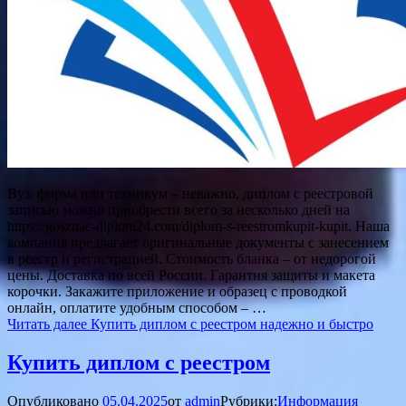
Вуз, фирма или техникум – неважно, диплом с реестровой
записью можно приобрести всего за несколько дней на
https://gosznac-diplom24.com/diplom-s-reestromkupit-kupit. Наша
компания предлагает оригинальные документы с занесением
в реестр и регистрацией. Стоимость бланка – от недорогой
цены. Доставка по всей России. Гарантия защиты и макета
корочки. Закажите приложение и образец с проводкой
онлайн, оплатите удобным способом – …
Читать далее
Купить диплом с реестром надежно и быстро
Купить диплом с реестром
Опубликовано
05.04.2025
от
admin
Рубрики:
Информация