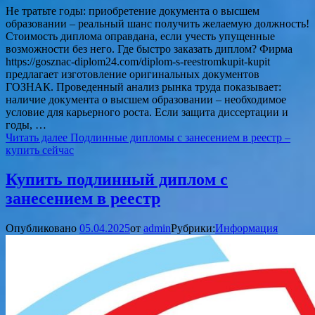
Не тратьте годы: приобретение документа о высшем
образовании – реальный шанс получить желаемую должность!
Стоимость диплома оправдана, если учесть упущенные
возможности без него. Где быстро заказать диплом? Фирма
https://gosznac-diplom24.com/diplom-s-reestromkupit-kupit
предлагает изготовление оригинальных документов
ГОЗНАК. Проведенный анализ рынка труда показывает:
наличие документа о высшем образовании – необходимое
условие для карьерного роста. Если защита диссертации и
годы, …
Читать далее
Подлинные дипломы с занесением в реестр –
купить сейчас
Купить подлинный диплом с
занесением в реестр
Опубликовано
05.04.2025
от
admin
Рубрики:
Информация