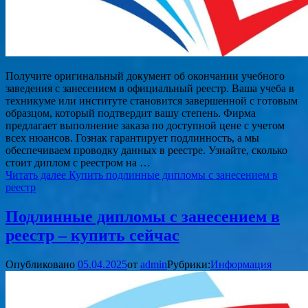
Получите оригинальный документ об окончании учебного
заведения с занесением в официальный реестр. Ваша учеба в
техникуме или институте становится завершенной с готовым
образцом, который подтвердит вашу степень. Фирма
предлагает выполнение заказа по доступной цене с учетом
всех нюансов. Гознак гарантирует подлинность, а мы
обеспечиваем проводку данных в реестре. Узнайте, сколько
стоит диплом с реестром на …
Читать далее
Купить подлинные дипломы с занесением в
реестр
Подлинные дипломы с занесением в
реестр – купить сейчас
Опубликовано
05.04.2025
от
admin
Рубрики:
Информация