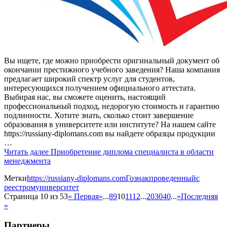
Вы ищете, где можно приобрести оригинальный документ об
окончании престижного учебного заведения? Наша компания
предлагает широкий спектр услуг для студентов,
интересующихся получением официального аттестата.
Выбирая нас, вы сможете оценить, настоящий
профессиональный подход, недорогую стоимость и гарантию
подлинности. Хотите знать, сколько стоит завершение
образования в университете или институте? На нашем сайте
https://russiany-diplomans.com вы найдете образцы продукции
…
Читать далее
Приобретение диплома специалиста в области
менеджмента
Метки
https://russiany-diplomans.com
Гознак
проведенный
с
реестром
университет
Страница 10 из 53
« Первая
«
...
8
9
10
11
12
...
20
30
40
...
»
Последняя
»
Партнеры