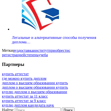
Легальные и альтернативные способы получения
диплома…
Метки
вуз
доставка
институт
приобрести
с
регистрацией
степень
учеба
Партнеры
купить аттестат
где можно купить диплом
диплом о высшем образовании купить
диплом о высшем образовании купить
куплю диплом о высшем образовании
купить аттестат за 11 класс
купить аттестат за 9 класс
куплю диплом кандидата наук
Найти: