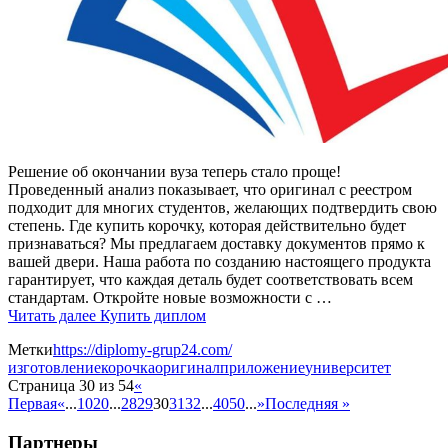
Решение об окончании вуза теперь стало проще!
Проведенный анализ показывает, что оригинал с реестром
подходит для многих студентов, желающих подтвердить свою
степень. Где купить корочку, которая действительно будет
признаваться? Мы предлагаем доставку документов прямо к
вашей двери. Наша работа по созданию настоящего продукта
гарантирует, что каждая деталь будет соответствовать всем
стандартам. Откройте новые возможности с …
Читать далее
Купить диплом
Метки
https://diplomy-grup24.com/
изготовление
корочка
оригинал
приложение
университет
Страница 30 из 54
«
Первая
«
...
10
20
...
28
29
30
31
32
...
40
50
...
»
Последняя »
Партнеры