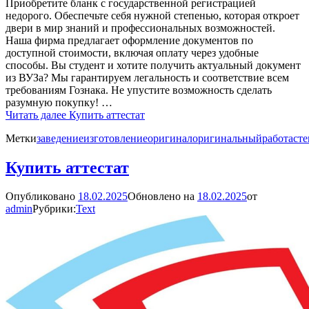
Приобретите бланк с государственной регистрацией
недорого. Обеспечьте себя нужной степенью, которая откроет
двери в мир знаний и профессиональных возможностей.
Наша фирма предлагает оформление документов по
доступной стоимости, включая оплату через удобные
способы. Вы студент и хотите получить актуальный документ
из ВУЗа? Мы гарантируем легальность и соответствие всем
требованиям Гознака. Не упустите возможность сделать
разумную покупку! …
Читать далее
Купить аттестат
Метки
заведение
изготовление
оригинал
оригинальный
работа
сте
Купить аттестат
Опубликовано
18.02.2025
Обновлено на
18.02.2025
от
admin
Рубрики:
Text