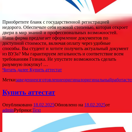
Приобретите бланк с государственной регистрацией
недорого. Обеспечьте себя нужной степенью, которая откроет
двери в мир знаний и профессиональных возможностей.
Наша фирма предлагает оформление документов по
доступной стоимости, включая оплату через удобные
способы. Вы студент и хотите получить актуальный документ
из ВУЗа? Мы гарантируем легальность и соответствие всем
требованиям Гознака. Не упустите возможность сделать
разумную покупку! …
Читать далее
Купить аттестат
Метки
заведение
изготовление
оригинал
оригинальный
работа
сте
Купить аттестат
Опубликовано
18.02.2025
Обновлено на
18.02.2025
от
admin
Рубрики:
Text