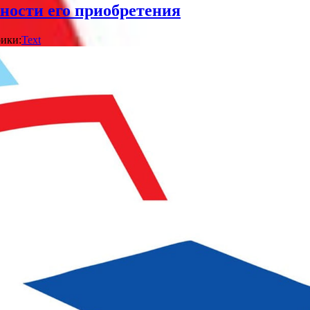
ности его приобретения
ики:
Text