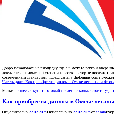
Добро пожаловать на площадку, где вы можете легко и уверен
документов наивысшей степени качества, которые послужат в
современным стандартам. https://russiany-diplomans.com помож
Читать далее
Как приобрести диплом в Омске легально и безоп
Метки
высшее
где купить
готовый
заведение
сколько стоит
студен
Как приобрести диплом в Омске легаль
Опубликовано
22.02.2025
Обновлено на
22.02.2025
от
admin
Рубр