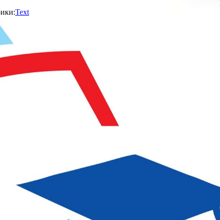
ики:
Text