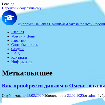
Loading ...
Перейти к содержимому
Дипломы На Заказ
Принимаем заказы по всей России
Главная
Услуги и Цены
Гарантии
Способы оплаты
Скидки
F.A.Q.
Контакты
Информация
Метка:
высшее
Как приобрести диплом в Омске легаль
Опубликовано
22.02.2025
Обновлено на
22.02.2025
от
admin
Рубр