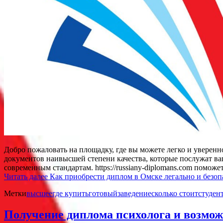
Добро пожаловать на площадку, где вы можете легко и уверен
документов наивысшей степени качества, которые послужат в
современным стандартам. https://russiany-diplomans.com помож
Читать далее
Как приобрести диплом в Омске легально и безоп
Метки
высшее
где купить
готовый
заведение
сколько стоит
студен
Получение диплома психолога и возмож