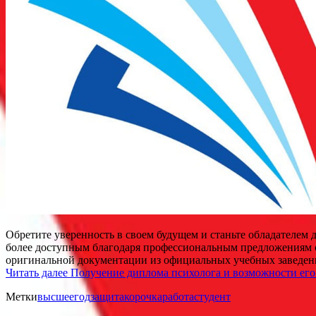
Обретите уверенность в своем будущем и станьте обладателем 
более доступным благодаря профессиональным предложениям 
оригинальной документации из официальных учебных заведен
Читать далее
Получение диплома психолога и возможности его
Метки
высшее
год
защита
корочка
работа
студент