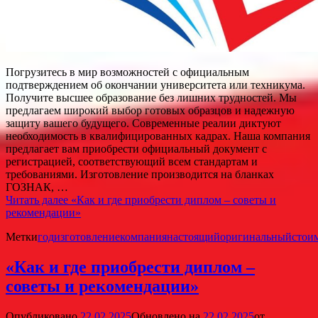
Погрузитесь в мир возможностей с официальным
подтверждением об окончании университета или техникума.
Получите высшее образование без лишних трудностей. Мы
предлагаем широкий выбор готовых образцов и надежную
защиту вашего будущего. Современные реалии диктуют
необходимость в квалифицированных кадрах. Наша компания
предлагает вам приобрести официальный документ с
регистрацией, соответствующий всем стандартам и
требованиями. Изготовление производится на бланках
ГОЗНАК, …
Читать далее
«Как и где приобрести диплом – советы и
рекомендации»
Метки
год
изготовление
компания
настоящий
оригинальный
стои
«Как и где приобрести диплом –
советы и рекомендации»
Опубликовано
22.02.2025
Обновлено на
22.02.2025
от