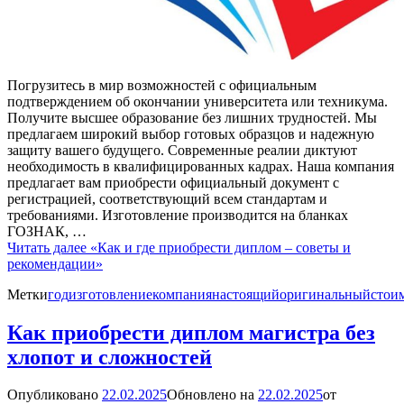
Погрузитесь в мир возможностей с официальным
подтверждением об окончании университета или техникума.
Получите высшее образование без лишних трудностей. Мы
предлагаем широкий выбор готовых образцов и надежную
защиту вашего будущего. Современные реалии диктуют
необходимость в квалифицированных кадрах. Наша компания
предлагает вам приобрести официальный документ с
регистрацией, соответствующий всем стандартам и
требованиями. Изготовление производится на бланках
ГОЗНАК, …
Читать далее
«Как и где приобрести диплом – советы и
рекомендации»
Метки
год
изготовление
компания
настоящий
оригинальный
стои
Как приобрести диплом магистра без
хлопот и сложностей
Опубликовано
22.02.2025
Обновлено на
22.02.2025
от