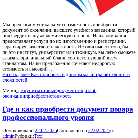
Мы предлагаем уникальную возможность приобрести
документ об окончании высшего учебного заведения, который
подтвердит вашу академическую степень. Наша компания
предоставляет услуги по их изготовлению и регистрации,
гарантируя качество и надежность. Независимо от того, был
ли это институт, университет или техникум, вы легко сможете
заказать оригинальный бланк, соответствующий всем
стандартам. Наши предложения сочетают недорогую
стоимость и высокий …
Читать далее
Как приобрести диплом магистра без хлопот и
сложностей
Метки
где купить
готовый
документ
защита
об
окончании
приобрести
стоимость
Где и как приобрести документ повара
профессионального уровня
Опубликовано
22.02.2025
Обновлено на
22.02.2025
от
admin
Рубрики:
Text