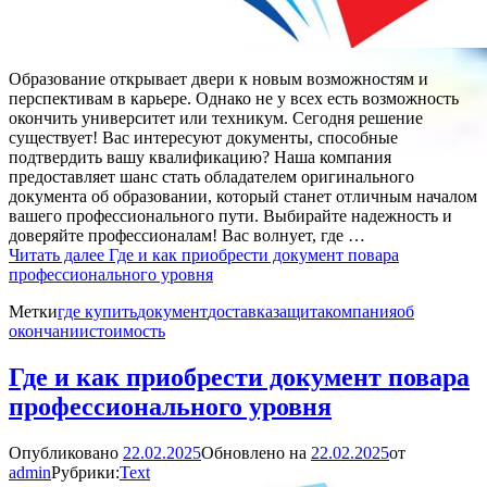
Образование открывает двери к новым возможностям и
перспективам в карьере. Однако не у всех есть возможность
окончить университет или техникум. Сегодня решение
существует! Вас интересуют документы, способные
подтвердить вашу квалификацию? Наша компания
предоставляет шанс стать обладателем оригинального
документа об образовании, который станет отличным началом
вашего профессионального пути. Выбирайте надежность и
доверяйте профессионалам! Вас волнует, где …
Читать далее
Где и как приобрести документ повара
профессионального уровня
Метки
где купить
документ
доставка
защита
компания
об
окончании
стоимость
Где и как приобрести документ повара
профессионального уровня
Опубликовано
22.02.2025
Обновлено на
22.02.2025
от
admin
Рубрики:
Text