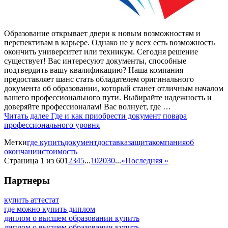
Образование открывает двери к новым возможностям и
перспективам в карьере. Однако не у всех есть возможность
окончить университет или техникум. Сегодня решение
существует! Вас интересуют документы, способные
подтвердить вашу квалификацию? Наша компания
предоставляет шанс стать обладателем оригинального
документа об образовании, который станет отличным началом
вашего профессионального пути. Выбирайте надежность и
доверяйте профессионалам! Вас волнует, где …
Читать далее
Где и как приобрести документ повара
профессионального уровня
Метки
где купить
документ
доставка
защита
компания
об
окончании
стоимость
Страница 1 из 60
1
2
3
4
5
...
10
20
30
...
»
Последняя »
Партнеры
купить аттестат
где можно купить диплом
диплом о высшем образовании купить
диплом о высшем образовании купить