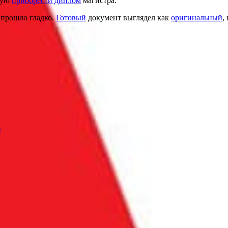
рую
приобрести диплом
магистра.
е прошло гладко.
Готовый
документ выглядел как
оригинальный
,
и