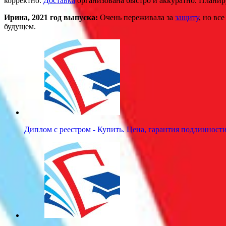
корректно.
Доставка
организована быстро и аккуратно. Плани
Ирина, 2021 год выпуска:
Очень переживала за
защиту
, но вс
будущем.
Диплом с реестром - Купить. Цена, гарантия подлинност