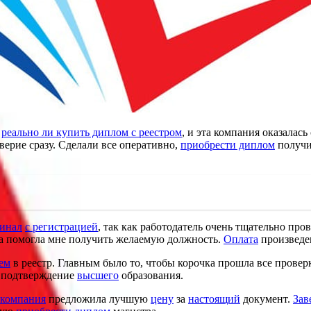
е
реально ли купить диплом с реестром
, и эта компания оказалась
ерие сразу. Сделали все оперативно,
приобрести диплом
получ
инал
с регистрацией
, так как работодатель очень тщательно пр
а помогла мне получить желаемую должность.
Оплата
произведе
ем
в реестр. Главным было то, чтобы корочка прошла все провер
ь подтверждение
высшего
образования.
компания
предложила лучшую
цену
за
настоящий
документ.
Зав