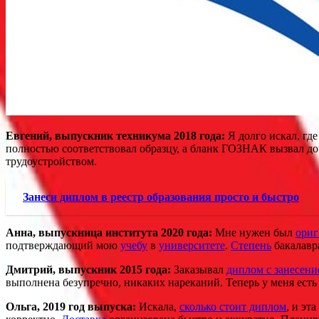
Евгений, выпускник техникума 2018 года:
Я долго искал, гд
полностью соответствовал образцу, а бланк ГОЗНАК вызвал дов
трудоустройством.
Занеси диплом в реестр образования просто и быстро
Анна, выпускница института 2020 года:
Мне нужен был
ориг
подтверждающий мою
учебу
в
университете
.
Степень
бакалавр
Дмитрий, выпускник 2015 года:
Заказывал
диплом с занесени
выполнена безупречно, никаких нареканий. Теперь у меня ест
Ольга, 2019 год выпуска:
Искала,
сколько стоит диплом
, и эта