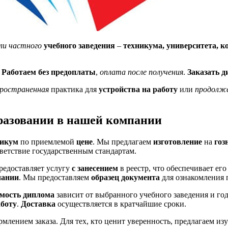
ли частного
учебного заведения
–
техникума, университета, к
.
Работаем без предоплаты
,
оплата после получения
.
Заказать 
ространенная
практика для
устройства на работу
или
продолже
бразовании в нашей компании
никум
по приемлемой
цене
. Мы предлагаем
изготовление
на
гоз
ветствие государственным стандартам.
редоставляет услугу
с занесением
в реестр, что обеспечивает ег
чании
. Мы предоставляем
образец
документа
для ознакомления 
мость диплома
зависит от выбранного учебного заведения и го
аботу
.
Доставка
осуществляется в кратчайшие сроки.
млением заказа. Для тех, кто ценит уверенность, предлагаем из