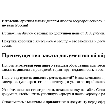
Изготовим
оригинальный диплом
любого
государственного и
по всей России!
Настоящий диплом
с
гознак
по
доступной цене
от
3500 рублей
Покупка корочки
с
занесением в реестр
– это
законная
и
расп
сроки.
Преимущества заказа документов об о
Получите
готовый
оригинал
о
высшем
образовании или
тех
заказать диплом
с
проводкой
, гарантируя
подлинность
и соот
Ищете,
где купить диплом
с регистрацией
? Наша
компания
п
заведение
(
университет
или
институт
) и укажите
год
об окон
Узнайте,
сколько стоит диплом
, оставив заявку на сайте.
Стои
документ, чтобы начать успешную карьеру и найти хорошую
р
Ознакомьтесь с
макетом
и
приложение
к документу перед офор