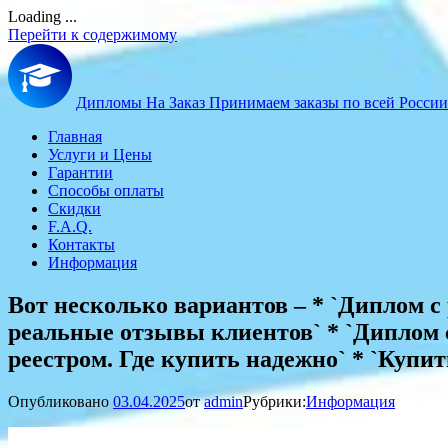
Loading ...
Перейти к содержимому
Дипломы На Заказ
Принимаем заказы по всей России
Главная
Услуги и Цены
Гарантии
Способы оплаты
Скидки
F.A.Q.
Контакты
Информация
Вот несколько вариантов – * `Диплом с 
реальные отзывы клиентов` * `Диплом с
реестром. Где купить надежно` * `Купит
Опубликовано
03.04.2025
от
admin
Рубрики:
Информация