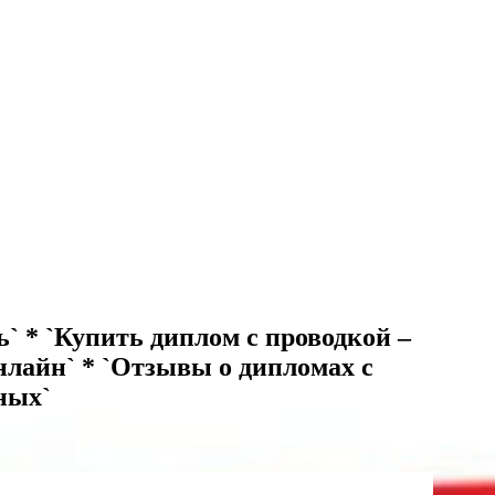
ь` * `Купить диплом с проводкой –
нлайн` * `Отзывы о дипломах с
ных`