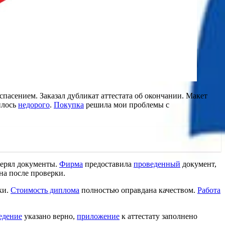
 спасением. Заказал дубликат аттестата об окончании. Макет
илось
недорого
.
Покупка
решила мои проблемы с
оверял документы.
Фирма
предоставила
проведенный
документ,
на после проверки.
ки.
Стоимость диплома
полностью оправдана качеством.
Работа
едение
указано верно,
приложение
к аттестату заполнено