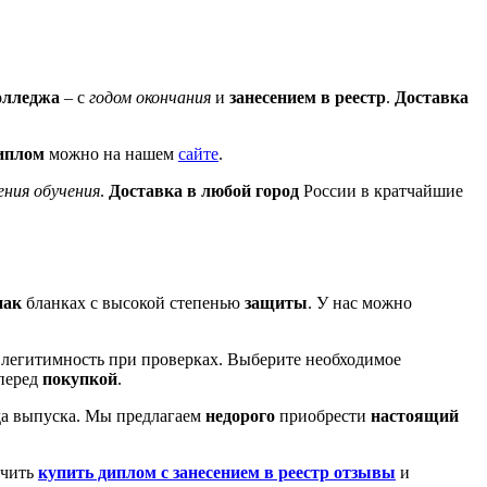
олледжа
– с
годом окончания
и
занесением в реестр
.
Доставка
диплом
можно на нашем
сайте
.
ния обучения
.
Доставка в любой город
России в кратчайшие
нак
бланках с высокой степенью
защиты
. У нас можно
о легитимность при проверках. Выберите необходимое
перед
покупкой
.
да выпуска. Мы предлагаем
недорого
приобрести
настоящий
учить
купить диплом с занесением в реестр отзывы
и