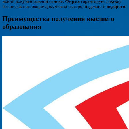
новой документальной основе.
Фирма
гарантирует
покупку
без риска: настоящие документы быстро, надежно и
недорого
!
Преимущества получения высшего
образования