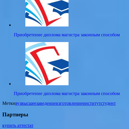
Приобретение диплома магистра законным способом
Приобретение диплома магистра законным способом
Метки
вуз
высшее
заведение
изготовление
институт
студент
Партнеры
купить аттестат