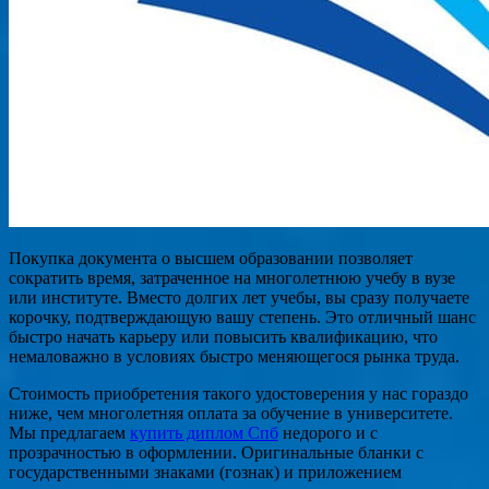
Покупка документа о высшем образовании позволяет
сократить время, затраченное на многолетнюю учебу в вузе
или институте. Вместо долгих лет учебы, вы сразу получаете
корочку, подтверждающую вашу степень. Это отличный шанс
быстро начать карьеру или повысить квалификацию, что
немаловажно в условиях быстро меняющегося рынка труда.
Стоимость приобретения такого удостоверения у нас гораздо
ниже, чем многолетняя оплата за обучение в университете.
Мы предлагаем
купить диплом Спб
недорого и с
прозрачностью в оформлении. Оригинальные бланки с
государственными знаками (гознак) и приложением