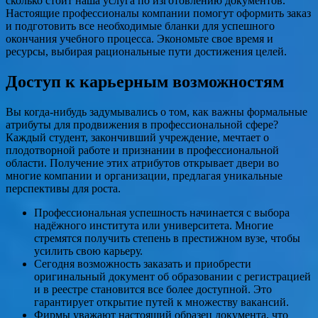
сколько стоит наша услуга по изготовлению документов.
Настоящие профессионалы компании помогут оформить заказ
и подготовить все необходимые бланки для успешного
окончания учебного процесса. Экономьте свое время и
ресурсы, выбирая рациональные пути достижения целей.
Доступ к карьерным возможностям
Вы когда-нибудь задумывались о том, как важны формальные
атрибуты для продвижения в профессиональной сфере?
Каждый студент, закончивший учреждение, мечтает о
плодотворной работе и признании в профессиональной
области. Получение этих атрибутов открывает двери во
многие компании и организации, предлагая уникальные
перспективы для роста.
Профессиональная успешность начинается с выбора
надёжного института или университета. Многие
стремятся получить степень в престижном вузе, чтобы
усилить свою карьеру.
Сегодня возможность заказать и приобрести
оригинальный документ об образовании с регистрацией
и в реестре становится все более доступной. Это
гарантирует открытие путей к множеству вакансий.
Фирмы уважают настоящий образец документа, что