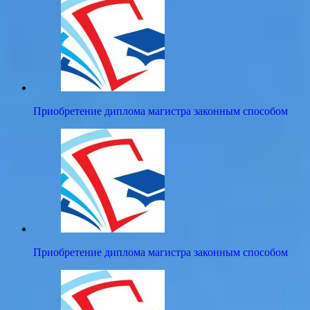
Приобретение диплома магистра законным способом
Приобретение диплома магистра законным способом