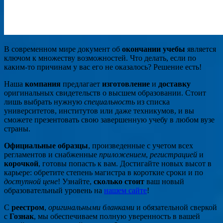
В современном мире документ об
окончании учебы
является
ключом к множеству возможностей. Что делать, если по
каким-то причинам у вас его не оказалось? Решение есть!
Наша
компания
предлагает
изготовление
и
доставку
оригинальных свидетельств о высшем образовании. Стоит
лишь выбрать нужную
специальность
из списка
университетов, институтов или даже техникумов, и вы
сможете презентовать свою завершенную учебу в любом вузе
страны.
Официальные образцы
, произведенные с учетом всех
регламентов и снабженные
приложением
,
регистрацией
и
корочкой
, готовы попасть к вам. Достигайте новых высот в
карьере: обретите степень магистра в короткие сроки и по
доступной цене
! Узнайте,
сколько стоит
ваш новый
образовательный уровень на
нашем сайте
!
С
реестром
,
оригинальными бланками
и обязательной сверкой
с
Гознак
, мы обеспечиваем полную уверенность в вашей