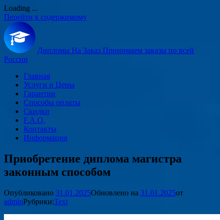
Loading ...
Перейти к содержимому
Дипломы На Заказ
Принимаем заказы по всей
России
Главная
Услуги и Цены
Гарантии
Способы оплаты
Скидки
F.A.Q.
Контакты
Информация
Приобретение диплома магистра
законным способом
Опубликовано
31.01.2025
Обновлено на
31.01.2025
от
admin
Рубрики:
Text