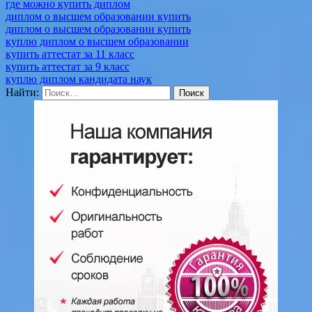
где можно купить диплом
диплом о высшем образовании купить
диплом о высшем образовании купить
куплю диплом о высшем образовании
купить аттестат за 11 класс
купить аттестат за 9 класс
куплю диплом кандидата наук
Найти: