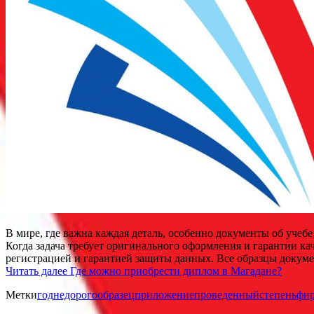
В мире, где важна каждая деталь, особенно документы об учеб
Когда задача требует оригинального оформления и гарантии ка
регистрацией и гарантией защиты данных. Все образцы докуме
Читать далее
Где можно приобрести диплом в Магадане?
Метки
год
недорого
образец
приложение
проведенный
степень
фи