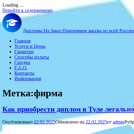
Loading ...
Перейти к содержимому
Дипломы На Заказ
Принимаем заказы по всей России
Главная
Услуги и Цены
Гарантии
Способы оплаты
Скидки
F.A.Q.
Контакты
Информация
Метка:
фирма
Как приобрести диплом в Туле легально
Опубликовано
22.02.2025
Обновлено на
22.02.2025
от
admin
Рубр