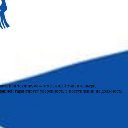
уза или техникума – это важный этап в карьере,
рацией гарантирует уверенность в поступлении на должность