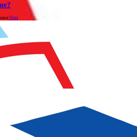
не?
ики:
Text