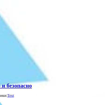
 и безопасно
ики:
Text