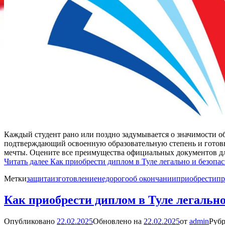
Каждый студент рано или поздно задумывается о значимости об
подтверждающий освоенную образовательную степень и готовн
мечты. Оцените все преимущества официальных документов д
Читать далее
Как приобрести диплом в Туле легально и безопа
Метки
защита
изготовление
недорого
об окончании
приобрести
пр
Как приобрести диплом в Туле легально
Опубликовано
22.02.2025
Обновлено на
22.02.2025
от
admin
Рубр