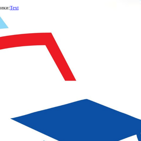
ики:
Text