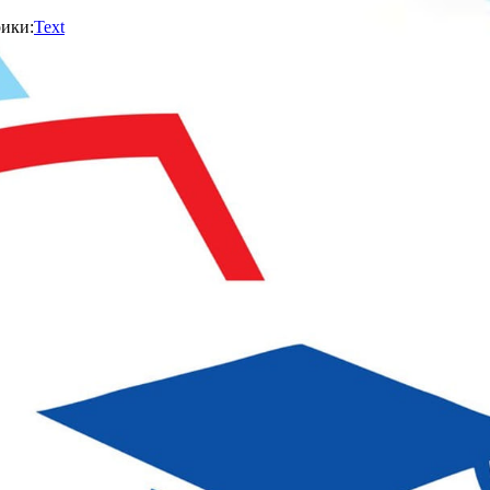
ики:
Text