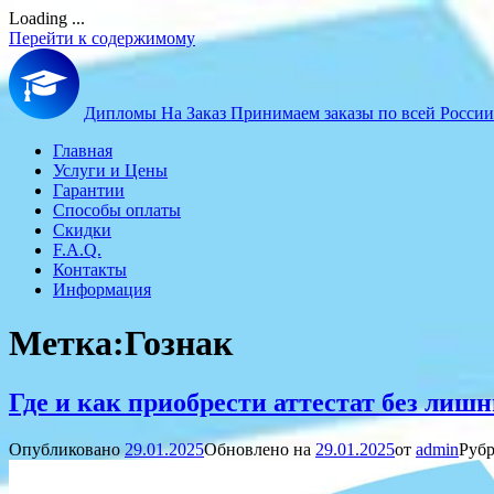
Loading ...
Перейти к содержимому
Дипломы На Заказ
Принимаем заказы по всей России
Главная
Услуги и Цены
Гарантии
Способы оплаты
Скидки
F.A.Q.
Контакты
Информация
Метка:
Гознак
Где и как приобрести аттестат без лиш
Опубликовано
29.01.2025
Обновлено на
29.01.2025
от
admin
Рубр