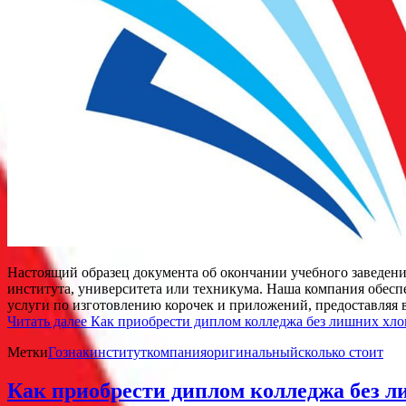
Настоящий образец документа об окончании учебного заведени
института, университета или техникума. Наша компания обеспе
услуги по изготовлению корочек и приложений, предоставляя
Читать далее
Как приобрести диплом колледжа без лишних хло
Метки
Гознак
институт
компания
оригинальный
сколько стоит
Как приобрести диплом колледжа без л