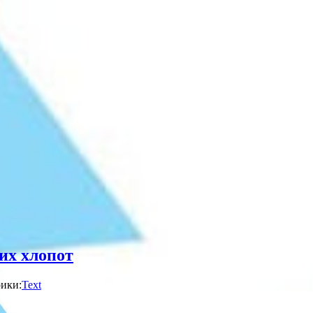
них хлопот
ики:
Text