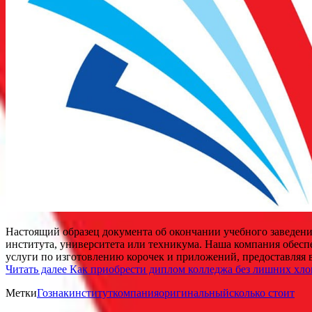
Настоящий образец документа об окончании учебного заведени
института, университета или техникума. Наша компания обеспе
услуги по изготовлению корочек и приложений, предоставляя
Читать далее
Как приобрести диплом колледжа без лишних хло
Метки
Гознак
институт
компания
оригинальный
сколько стоит