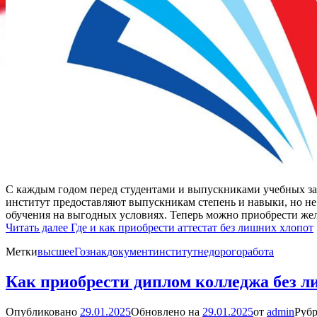
С каждым годом перед студентами и выпускниками учебных зав
институт предоставляют выпускникам степень и навыки, но не 
обучения на выгодных условиях. Теперь можно приобрести ж
Читать далее
Где и как приобрести аттестат без лишних хлопот
Метки
высшее
Гознак
документ
институт
недорого
работа
Как приобрести диплом колледжа без л
Опубликовано
29.01.2025
Обновлено на
29.01.2025
от
admin
Рубр