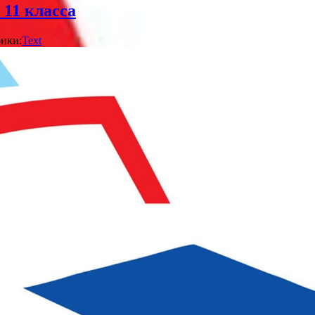
 11 класса
ики:
Text