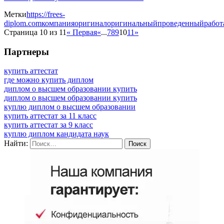
Метки
https://frees-
diplom.com
компания
оригинал
оригинальный
проведенный
работ
Страница 10 из 11
« Первая
«
...
7
8
9
10
11
»
Партнеры
купить аттестат
где можно купить диплом
диплом о высшем образовании купить
диплом о высшем образовании купить
куплю диплом о высшем образовании
купить аттестат за 11 класс
купить аттестат за 9 класс
куплю диплом кандидата наук
Найти: