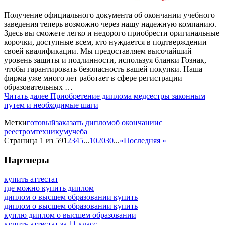
Получение официального документа об окончании учебного
заведения теперь возможно через нашу надежную компанию.
Здесь вы сможете легко и недорого приобрести оригинальные
корочки, доступные всем, кто нуждается в подтверждении
своей квалификации. Мы предоставляем высочайший
уровень защиты и подлинности, используя бланки Гознак,
чтобы гарантировать безопасность вашей покупки. Наша
фирма уже много лет работает в сфере регистрации
образовательных …
Читать далее
Приобретение диплома медсестры законным
путем и необходимые шаги
Метки
готовый
заказать диплом
об окончании
с
реестром
техникум
учеба
Страница 1 из 59
1
2
3
4
5
...
10
20
30
...
»
Последняя »
Партнеры
купить аттестат
где можно купить диплом
диплом о высшем образовании купить
диплом о высшем образовании купить
куплю диплом о высшем образовании
купить аттестат за 11 класс