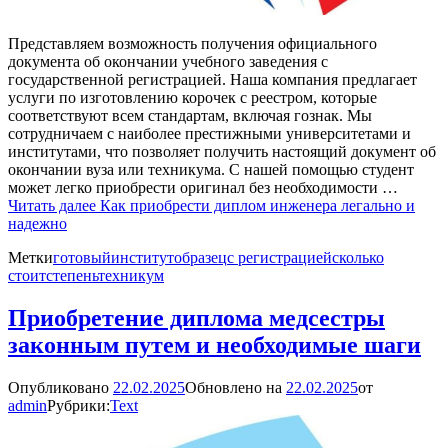
Представляем возможность получения официального
документа об окончании учебного заведения с
государственной регистрацией. Наша компания предлагает
услуги по изготовлению корочек с реестром, которые
соответствуют всем стандартам, включая гознак. Мы
сотрудничаем с наиболее престижными университетами и
институтами, что позволяет получить настоящий документ об
окончании вуза или техникума. С нашей помощью студент
может легко приобрести оригинал без необходимости …
Читать далее
Как приобрести диплом инженера легально и
надежно
Метки
готовый
институт
образец
с регистрацией
сколько
стоит
степень
техникум
Приобретение диплома медсестры
законным путем и необходимые шаги
Опубликовано
22.02.2025
Обновлено на
22.02.2025
от
admin
Рубрики:
Text