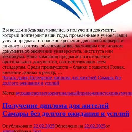
Вы когда-нибудь задумывались о получении документа,
который подтвердит ваши годы, проведенные в учебе? Наши
услуги предлагают надежное решение для вашей карьеры и
личного развития, обеспечивая вас настоящим оригиналом
документа об окончании университета, института или
техникума. Наша компания предлагает изготовление
оригинальных документов, соответствующих всем
стандартам. Среди преимуществ – бланки с защитой Гознак,
внесение данных в реестр, …
Читать далее
Получение диплома для жителей Самары без
долгого ожидания и усилий
Метки
вуз
защита
оплата
оригинальный
приложение
техникум
уни
Получение диплома для жителей
Самары без долгого ожидания и усилий
Опубликовано
22.02.2025
Обновлено на
22.02.2025
от
admin
Рубрики:
Text