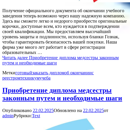
Получение официального документа об окончании учебного
заведения теперь возможно через нашу надежную компанию.
Здесь вы сможете легко и недорого приобрести оригинальные
корочки, доступные всем, кто нуждается в подтверждении
своей квалификации. Мы предоставляем высочайший
уровень защиты и подлинности, используя бланки Гознак,
чтобы гарантировать безопасность вашей покупки. Наша
фирма уже много лет работает в сфере регистрации
образовательных …
Читать далее
Приобретение диплома медсестры законным
путем и необходимые шаги
Метки
готовый
заказать диплом
об окончании
с
реестром
техникум
учеба
Приобретение диплома медсестры
законным путем и необходимые шаги
Опубликовано
22.02.2025
Обновлено на
22.02.2025
от
admin
Рубрики:
Text