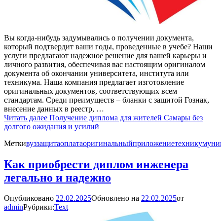
Вы когда-нибудь задумывались о получении документа,
который подтвердит ваши годы, проведенные в учебе? Наши
услуги предлагают надежное решение для вашей карьеры и
личного развития, обеспечивая вас настоящим оригиналом
документа об окончании университета, института или
техникума. Наша компания предлагает изготовление
оригинальных документов, соответствующих всем
стандартам. Среди преимуществ – бланки с защитой Гознак,
внесение данных в реестр, …
Читать далее
Получение диплома для жителей Самары без
долгого ожидания и усилий
Метки
вуз
защита
оплата
оригинальный
приложение
техникум
уни
Как приобрести диплом инженера
легально и надежно
Опубликовано
22.02.2025
Обновлено на
22.02.2025
от
admin
Рубрики:
Text