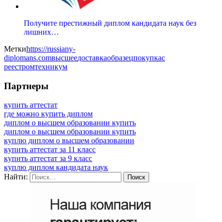
Получите престижный диплом кандидата наук без
лишних…
Метки
https://russiany-
diplomans.com
высшее
доставка
образец
покупка
с
реестром
техникум
Партнеры
купить аттестат
где можно купить диплом
диплом о высшем образовании купить
диплом о высшем образовании купить
куплю диплом о высшем образовании
купить аттестат за 11 класс
купить аттестат за 9 класс
куплю диплом кандидата наук
Найти: