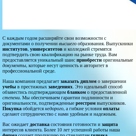
С каждым годом расширяйте свои возможности с
документами о получении
высшего
образования. Выпускники
институтов
,
университетов
и колледжей стремятся
подтвердить свою квалификацию на рынке труда. Вам
предоставляется уникальный шанс
приобрести
оригинальные
документы
, которые несут ценность и авторитет в
профессиональной среде.
Наша компания предлагает
заказать диплом
о завершении
учебы
в престижных
заведениях
. Это идеальный способ
обзавестись подтверждающим
бланком
о предоставленной
степени
. Мы обеспечиваем гарантии подлинности и
оригинальности, подтвержденные
реестром
выпускников.
Покупка
обойдется
недорого
, а гибкие условия
оплаты
сделают сотрудничество с нами удобным и надежным.
Вас ожидает
доставка
состояния готовности и
защита
интересов клиента. Более 10 лет успешной работы наша
фирма
создает продукцию по стандартам
гознака
,