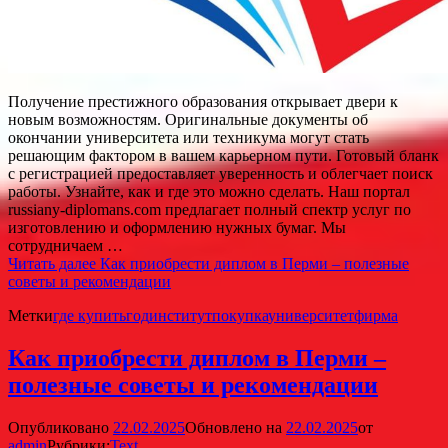
Получение престижного образования открывает двери к
новым возможностям. Оригинальные документы об
окончании университета или техникума могут стать
решающим фактором в вашем карьерном пути. Готовый бланк
с регистрацией предоставляет уверенность и облегчает поиск
работы. Узнайте, как и где это можно сделать. Наш портал
russiany-diplomans.com предлагает полный спектр услуг по
изготовлению и оформлению нужных бумаг. Мы
сотрудничаем …
Читать далее
Как приобрести диплом в Перми – полезные
советы и рекомендации
Метки
где купить
год
институт
покупка
университет
фирма
Как приобрести диплом в Перми –
полезные советы и рекомендации
Опубликовано
22.02.2025
Обновлено на
22.02.2025
от
admin
Рубрики:
Text