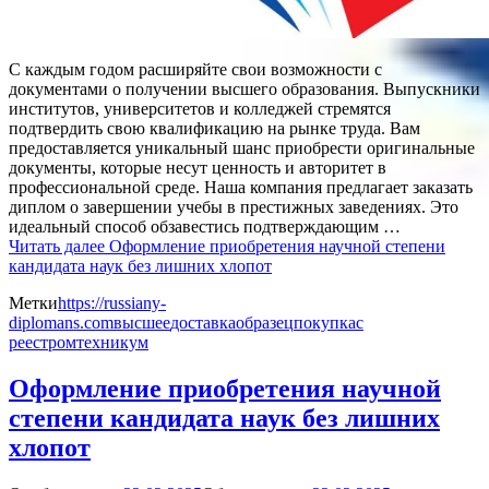
С каждым годом расширяйте свои возможности с
документами о получении высшего образования. Выпускники
институтов, университетов и колледжей стремятся
подтвердить свою квалификацию на рынке труда. Вам
предоставляется уникальный шанс приобрести оригинальные
документы, которые несут ценность и авторитет в
профессиональной среде. Наша компания предлагает заказать
диплом о завершении учебы в престижных заведениях. Это
идеальный способ обзавестись подтверждающим …
Читать далее
Оформление приобретения научной степени
кандидата наук без лишних хлопот
Метки
https://russiany-
diplomans.com
высшее
доставка
образец
покупка
с
реестром
техникум
Оформление приобретения научной
степени кандидата наук без лишних
хлопот