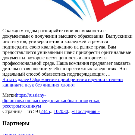
С каждым годом расширяйте свои возможности с
документами о получении высшего образования. Выпускники
институтов, университетов и колледжей стремятся
подтвердить свою квалификацию на рынке труда. Вам
предоставляется уникальный шанс приобрести оригинальные
документы, которые несут ценность и авторитет в
профессиональной среде. Наша компания предлагает заказать
диплом о завершении учебы в престижных заведениях. Это
идеальный способ обзавестись подтверждающим …
Читать далее
Оформление приобретения научной степени
кандидата наук без лишних хлопот
Метки
https://russiany-
diplomans.com
высшее
доставка
образец
покупка
с
реестром
техникум
Страница 1 из 59
1
2
3
4
5
...
10
20
30
...
»
Последняя »
Партнеры
купить аттестат